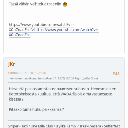
Tässä vähän vaihtelua treeniin
https://www.youtube.com/watch?v=-
X0o7qaqFco">
https://www.youtube.com/watch?v=-
X0o7qaqFco
JKr
tammikuu 27, 2016, 23:58
#48
Viimeisin muokkaus
: tammikuu 01, 1970, 02:00 käyttäjältä Guest
Hirveetä painostamista reenaamisen suhteen. Hevosmiesten
tietotoimistosta kuultua, että WADA:lla ois oma vastaosasto
kisassa ?
Pitääkö tämä huhu paikkaansa ?
Sniper - Taxi / One Mile Club / Jäykkä Kampi / sPurkuvasara / Sufferfest