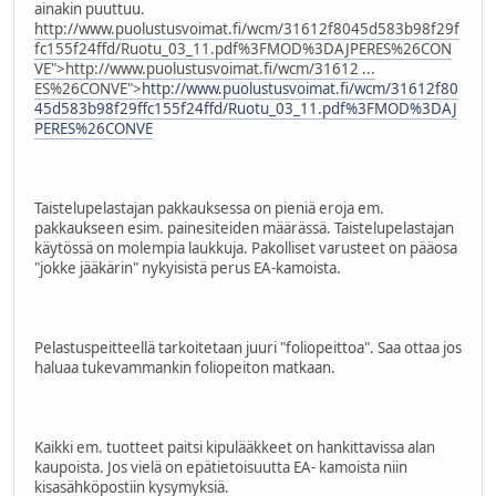
ainakin puuttuu.
http://www.puolustusvoimat.fi/wcm/31612f8045d583b98f29f
fc155f24ffd/Ruotu_03_11.pdf%3FMOD%3DAJPERES%26CON
VE">
http://www.puolustusvoimat.fi/wcm/31612 ...
ES%26CONVE">
http://www.puolustusvoimat.fi/wcm/31612f80
45d583b98f29ffc155f24ffd/Ruotu_03_11.pdf%3FMOD%3DAJ
PERES%26CONVE
Taistelupelastajan pakkauksessa on pieniä eroja em.
pakkaukseen esim. painesiteiden määrässä. Taistelupelastajan
käytössä on molempia laukkuja. Pakolliset varusteet on pääosa
"jokke jääkärin" nykyisistä perus EA-kamoista.
Pelastuspeitteellä tarkoitetaan juuri "foliopeittoa". Saa ottaa jos
haluaa tukevammankin foliopeiton matkaan.
Kaikki em. tuotteet paitsi kipulääkkeet on hankittavissa alan
kaupoista. Jos vielä on epätietoisuutta EA- kamoista niin
kisasähköpostiin kysymyksiä.