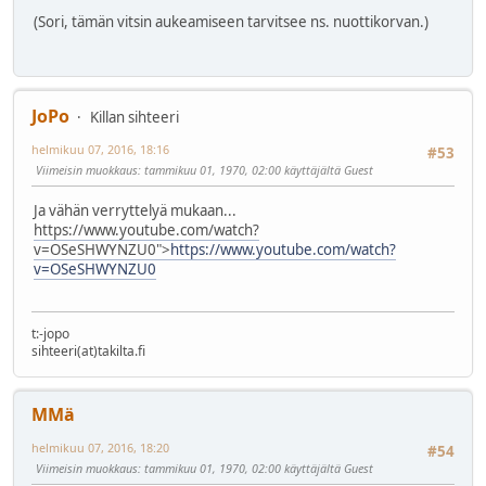
(Sori, tämän vitsin aukeamiseen tarvitsee ns. nuottikorvan.)
JoPo
Killan sihteeri
helmikuu 07, 2016, 18:16
#53
Viimeisin muokkaus
: tammikuu 01, 1970, 02:00 käyttäjältä Guest
Ja vähän verryttelyä mukaan...
https://www.youtube.com/watch?
v=OSeSHWYNZU0">
https://www.youtube.com/watch?
v=OSeSHWYNZU0
t:-jopo
sihteeri(at)takilta.fi
MMä
helmikuu 07, 2016, 18:20
#54
Viimeisin muokkaus
: tammikuu 01, 1970, 02:00 käyttäjältä Guest