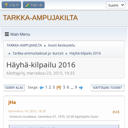
Log in
Sign up
TARKKA-AMPUJAKILTA
Main Menu
TARKKA-AMPUJAKILTA
Avoin Keskustelu
►
Tarkka-ammuntakisat ja -kurssit
Häyhä-kilpailu 2016
►
►
Häyhä-kilpailu 2016
Aloittaja hj, marraskuu 23, 2015, 19:33
1
2
3
5
6
...
9
Sivuja
4
SIIRRY ALAS
KÄYTTÄJÄN TOIMET
JHa
tammikuu 14, 2016, 18:30
#45
Viimeisin muokkaus
: tammikuu 01, 1970, 02:00 käyttäjältä Guest