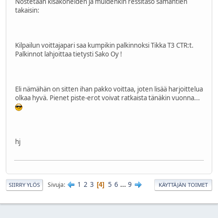
Nostetaan kisakoneiden ja muidenkin ressitaso samantien
takaisin:
Kilpailun voittajapari saa kumpikin palkinnoksi Tikka T3 CTR:t.
Palkinnot lahjoittaa tietysti Sako Oy !
Eli nämähän on sitten ihan pakko voittaa, joten lisää harjoittelua
olkaa hyvä. Pienet piste-erot voivat ratkaista tänäkin vuonna...
hj
1
2
3
5
6
...
9
Sivuja
4
SIIRRY YLÖS
KÄYTTÄJÄN TOIMET