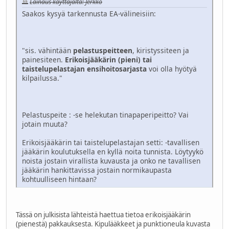
Lainaus käyttäjältä: Jerkko
Saakos kysyä tarkennusta EA-välineisiin:
"sis. vähintään
pelastuspeitteen
, kiristyssiteen ja
painesiteen.
Erikoisjääkärin (pieni) tai
taistelupelastajan ensihoitosarjasta
voi olla hyötyä
kilpailussa."
Pelastuspeite : -se helekutan tinapaperipeitto? Vai
jotain muuta?
Erikoisjääkärin tai taistelupelastajan setti: -tavallisen
jääkärin koulutuksella en kyllä noita tunnista. Löytyykö
noista jostain virallista kuvausta ja onko ne tavallisen
jääkärin hankittavissa jostain normikaupasta
kohtuulliseen hintaan?
Tässä on julkisista lähteistä haettua tietoa erikoisjääkärin
(pienestä) pakkauksesta. Kipulääkkeet ja punktioneula kuvasta