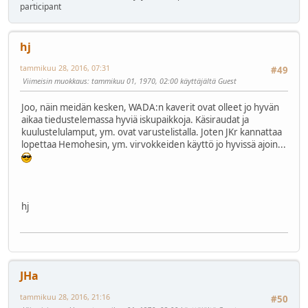
participant
hj
tammikuu 28, 2016, 07:31
#49
Viimeisin muokkaus
: tammikuu 01, 1970, 02:00 käyttäjältä Guest
Joo, näin meidän kesken, WADA:n kaverit ovat olleet jo hyvän
aikaa tiedustelemassa hyviä iskupaikkoja. Käsiraudat ja
kuulustelulamput, ym. ovat varustelistalla. Joten JKr kannattaa
lopettaa Hemohesin, ym. virvokkeiden käyttö jo hyvissä ajoin...
hj
JHa
tammikuu 28, 2016, 21:16
#50