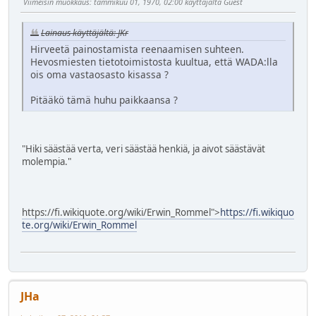
Viimeisin muokkaus
: tammikuu 01, 1970, 02:00 käyttäjältä Guest
Lainaus käyttäjältä: JKr
Hirveetä painostamista reenaamisen suhteen.
Hevosmiesten tietotoimistosta kuultua, että WADA:lla
ois oma vastaosasto kisassa ?
Pitääkö tämä huhu paikkaansa ?
"Hiki säästää verta, veri säästää henkiä, ja aivot säästävät
molempia."
https://fi.wikiquote.org/wiki/Erwin_Rommel">
https://fi.wikiquo
te.org/wiki/Erwin_Rommel
JHa