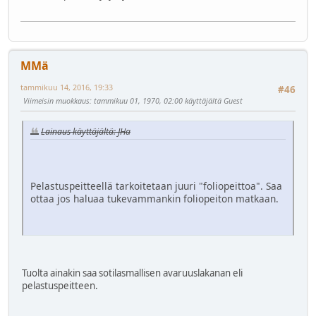
MMä
tammikuu 14, 2016, 19:33
#46
Viimeisin muokkaus
: tammikuu 01, 1970, 02:00 käyttäjältä Guest
Lainaus käyttäjältä: JHa
Pelastuspeitteellä tarkoitetaan juuri "foliopeittoa". Saa
ottaa jos haluaa tukevammankin foliopeiton matkaan.
Tuolta ainakin saa sotilasmallisen avaruuslakanan eli
pelastuspeitteen.