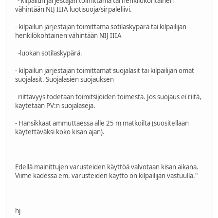
"- kilpailun järjestäjän toimittama tai henkilökohtainen
vähintään NIJ IIIA luotisuoja/sirpaleliivi.
- kilpailun järjestäjän toimittama sotilaskypärä tai kilpailijan
henkilökohtainen vähintään NIJ IIIA
-luokan sotilaskypärä.
- kilpailun järjestäjän toimittamat suojalasit tai kilpailijan omat
suojalasit. Suojalasien suojauksen
riittävyys todetaan toimitsijoiden toimesta. Jos suojaus ei riitä,
käytetään PV:n suojalaseja.
- Hansikkaat ammuttaessa alle 25 m matkoilta (suositellaan
käytettäväksi koko kisan ajan).
Edellä mainittujen varusteiden käyttöä valvotaan kisan aikana.
Viime kädessä em. varusteiden käyttö on kilpailijan vastuulla."
hj