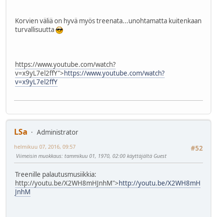
Korvien väliä on hyvä myös treenata...unohtamatta kuitenkaan
turvallisuutta
https://www.youtube.com/watch?
v=x9yL7el2ffY">
https://www.youtube.com/watch?
v=x9yL7el2ffY
LSa
Administrator
helmikuu 07, 2016, 09:57
#52
Viimeisin muokkaus
: tammikuu 01, 1970, 02:00 käyttäjältä Guest
Treenille palautusmusiikkia:
http://youtu.be/X2WH8mHJnhM">
http://youtu.be/X2WH8mH
JnhM