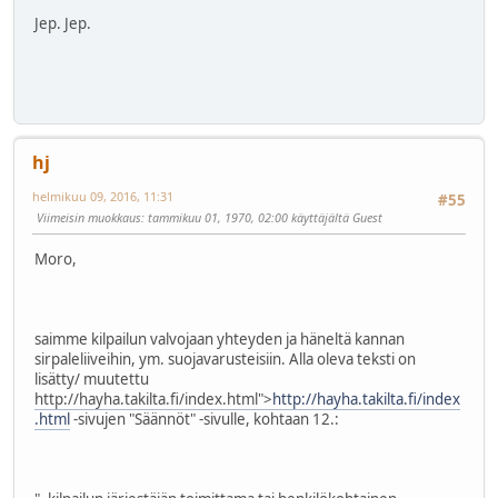
Jep. Jep.
hj
helmikuu 09, 2016, 11:31
#55
Viimeisin muokkaus
: tammikuu 01, 1970, 02:00 käyttäjältä Guest
Moro,
saimme kilpailun valvojaan yhteyden ja häneltä kannan
sirpaleliiveihin, ym. suojavarusteisiin. Alla oleva teksti on
lisätty/ muutettu
http://hayha.takilta.fi/index.html">
http://hayha.takilta.fi/index
.html
-sivujen "Säännöt" -sivulle, kohtaan 12.: