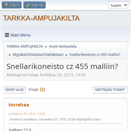
Log in
Sign up
TARKKA-AMPUJAKILTA
Main Menu
TARKKA-AMPUJAKILTA
Avoin Keskustelu
►
Myydään/Ostetaan/Vaihdetaan
Snellarikoneisto cz 455 malliin?
►
►
Snellarikoneisto cz 455 malliin?
Aloittaja torrehaa, huhtikuu 20, 2013, 13:05
Sivuja
1
SIIRRY ALAS
KÄYTTÄJÄN TOIMET
torrehaa
huhtikuu 20, 2013, 13:05
Viimeisin muokkaus
: tammikuu 01, 1970, 02:00 käyttäjältä Guest
Kaliberi 22 lr