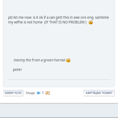
plz let me now is it ok if a can gett this in swe ore eng samtime
my wifhe is not home (IF THAT IS NO PROBLEM )
menny thx from a green hornet
peter
1
Sivuja
2
SIIRRY YLÖS
KÄYTTÄJÄN TOIMET