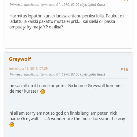
Viimeisin muokkaus
: tammikuu 01, 1970, 02:00 käyttäjältä Guest
Harmitus loputon kun ei lunssa antanu periksi tulla. Paukut oli
ladattu ja kaikki pakattu mutta ei prkl... Kai siellä oli paska
ampua ja kylmä ja YP oli ilkiä?
Greywolf
helmikuu 15, 2013, 07:39
#16
Viimeisin muokkaus
: tammikuu 01, 1970, 02:00 käyttäjältä Guest
hejsan alla mitt name är peter Nickname Greywolf kommer
de mer kursser
hi all am sorry am not so god on finnis lang am peter nick
name Greywolf .....A wonder are the more kurssi on the way