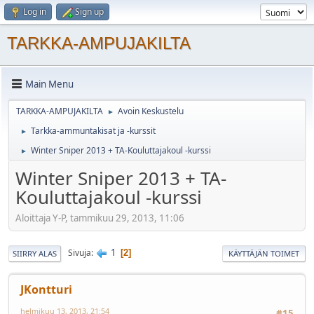
Log in
Sign up
TARKKA-AMPUJAKILTA
Main Menu
TARKKA-AMPUJAKILTA
Avoin Keskustelu
►
Tarkka-ammuntakisat ja -kurssit
►
Winter Sniper 2013 + TA-Kouluttajakoul -kurssi
►
Winter Sniper 2013 + TA-
Kouluttajakoul -kurssi
Aloittaja Y-P, tammikuu 29, 2013, 11:06
1
Sivuja
2
SIIRRY ALAS
KÄYTTÄJÄN TOIMET
JKontturi
helmikuu 13, 2013, 21:54
#15