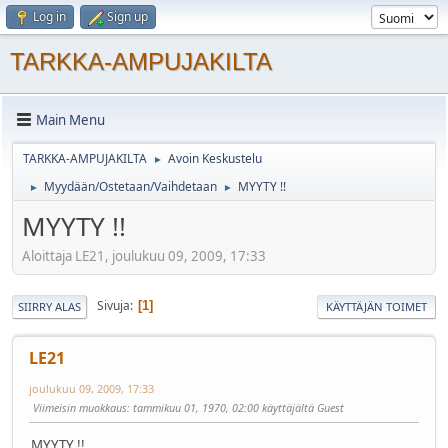
Log in
Sign up
TARKKA-AMPUJAKILTA
Main Menu
TARKKA-AMPUJAKILTA
Avoin Keskustelu
►
Myydään/Ostetaan/Vaihdetaan
MYYTY !!
►
►
MYYTY !!
Aloittaja LE21, joulukuu 09, 2009, 17:33
Sivuja
1
SIIRRY ALAS
KÄYTTÄJÄN TOIMET
LE21
joulukuu 09, 2009, 17:33
Viimeisin muokkaus
: tammikuu 01, 1970, 02:00 käyttäjältä Guest
MYYTY !!