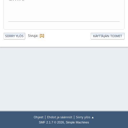
Sivuja
1
SIIRRY YLÖS
KÄYTTÄJÄN TOIMET
|
|
Ohjeet
Ehdot ja säännöt
Siirry ylös ▲
,
SMF 2.1.7 © 2026
Simple Machines