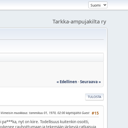
Tarkka-ampujakilta ry
« Edellinen
-
Seuraava »
TULOSTA
Viimeisin muokkaus
: tammikuu 01, 1970, 02:00 käyttäjältä Guest
#15
pa***ka, nyt on kiire. Todellisuus kuitenkin osoitti,
ailija kykenee rauhoittumaan ja tekemään järkeviä ratkaisuja