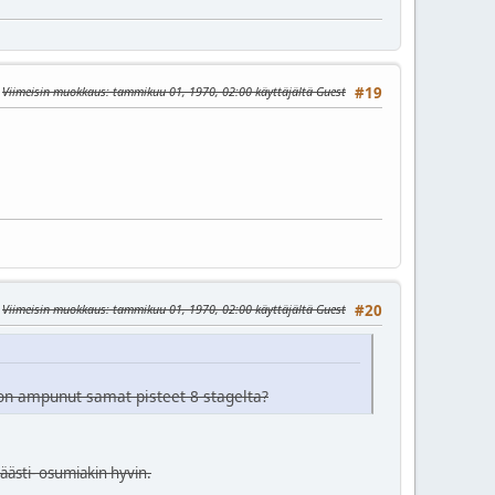
Viimeisin muokkaus
: tammikuu 01, 1970, 02:00 käyttäjältä Guest
#19
Viimeisin muokkaus
: tammikuu 01, 1970, 02:00 käyttäjältä Guest
#20
t on ampunut samat pisteet 8 stagelta?
käästi- osumiakin hyvin.