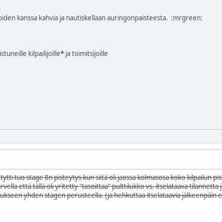
joiden kanssa kahvia ja nautiskellaan auringonpaisteesta.
:mrgreen:
stuneille kilpailijoille
*
ja toimitsijoille
ti tuo stage 8n pisteytys kun siitä oli jaossa kolmasosa koko kilpailun piste
ella että tällä oli yritetty "tasoittaa" pulttilukko vs. itselataava tilannetta jo
ukseen yhden stagen perusteella. (ja hehkuttaa itselataavia jälkeenpäin että