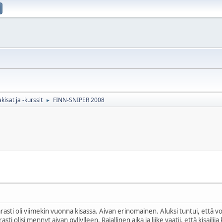
sat ja -kurssit
FINN-SNIPER 2008
►
ti oli viimekin vuonna kisassa. Aivan erinomainen. Aluksi tuntui, että voi 
 rasti olisi mennyt aivan pyllylleen. Rajallinen aika ja liike vaatii, että kis