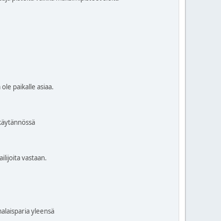
ole paikalle asiaa.
 käytännössä
ilijoita vastaan.
alaisparia yleensä