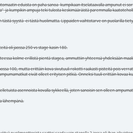
utomaatin eduista on paha sanoa- kumpikaan itselataavalla ampunut ei so
la" -ja kumpikin ampuja teki tulosta keskimääräistä paremmalla kaatoteholl
kin tästä syystä -ei tästä huolimatta. Lippaiden vaihtotarve on puolarilla tie
itä oli jaossa 250 vs stage kasin 180.
atteessa kolme erillistä pientä stagea, ammuttiin yhteensä yhdeksään maali
 jaossa 100, mutta erittäin kova sivutuuli rokotti raakasti pisteitä pois verrat
 ampumamatkat eivät olleet erityisen pitkiä. Onneksi tuuli erittäin kovaa
lletuista asennoista kovalla sykkeellä, joten sanoisin sen olleen ampum
kka lähempänä.
yötyä puolimoottorista saattoi saada vain stagella 2 jossa oli ihan aikuisten