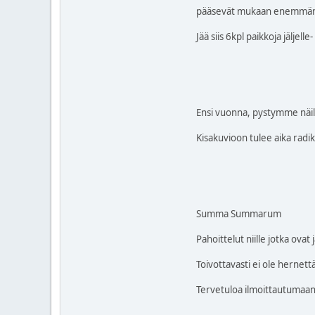
pääsevät mukaan enemmän t
Jää siis 6kpl paikkoja jälje
Ensi vuonna, pystymme näi
Kisakuvioon tulee aika radik
Summa Summarum
Pahoittelut niille jotka ova
Toivottavasti ei ole hernettä
Tervetuloa ilmoittautumaan 