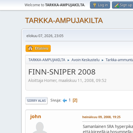
Welcome to
TARKKA-AMPUJAKILTA
.
Log in
Sign up
TARKKA-AMPUJAKILTA
elokuu 07, 2026, 23:05
Etusivu
TARKKA-AMPUJAKILTA
Avoin Keskustelu
Tarkka-ammuntaki
►
►
FINN-SNIPER 2008
Aloittaja Homer, maaliskuu 11, 2008, 09:52
1
Sivuja
2
SIIRRY ALAS
john
heinäkuu 09, 2008, 19:25
Samanlainen SRA hyperpikaras
että kiireellä ja hosumisella