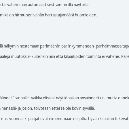
ai vähemmän automaattisesti aiemmilla näytöillä.
lle- mikä on hirmuisen vähän harrastajamäärä huomioiden.
llä näkymin nostamaan parimäärän pariinkymmeneen- parhaimmassa tapau
aaleja muutoksia- kuitenkin niin että kilpailijoiden toiminta ei vähene. P
t jääneet "rannalle" vaikka olisivat näyttöpaikan ansainneetkin -mutta onne
 nenässä- ja jos on, toivotaan ettei se ole kovin syvällä.
ensi vuonna- kilpailijat ovat nimenomaan ne jotka hyvän kilpailun tekevät