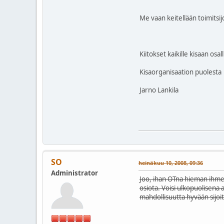
Me vaan keitellään toimitsi
Kiitokset kaikille kisaan osalli
Kisaorganisaation puolesta
Jarno Lankila
SO
heinäkuu 10, 2008, 09:36
Administrator
Joo, ihan OTna hieman ihmetyt
osiota. Voisi ulkopuolisena arv
mahdollisuutta hyvään sijoit