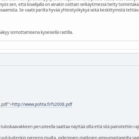
 myös sen, että kisailijalla on ainakin osittain selkäytimessä tietty toimin
osaamista. Se vaatii parilta hyvää yhteistyökykyä sekä keskittymistä tehtäv
yy somottamisena kyseisellä rastilla.
.pdf">
http://www.pohta.fi/fs2008.pdf
tuloskaavakkeen perusteella saattaa näyttää siltä että sitä painotettiin raj
uuli kuitenkin pienensi muilta, pidempien matkojen ampumastageilta saatu