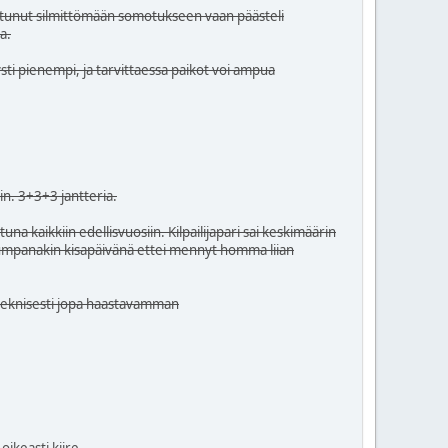
rtunut silmittömään somotukseen vaan päästeli
a.
tysti pienempi, ja tarvittaessa paikot voi ampua
in. 3+3+3 jantteria.
tuna kaikkiin edellisvuosiin. Kilpailijapari sai keskimäärin
 kumpanakin kisapäivänä ettei mennyt homma liian
ateknisesti jopa haastavamman
 oikeasti
kiire
.