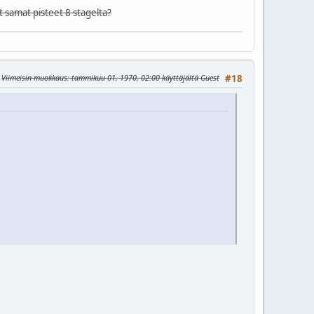
t samat pisteet 8 stagelta?
Viimeisin muokkaus
: tammikuu 01, 1970, 02:00 käyttäjältä Guest
#18