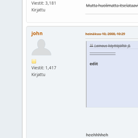
Viestit: 3,181
Mutta huolimatta itselataavi
Kirjattu
john
heinäkuu 10, 2008, 10:29
Lainaus käyttäjältä: JL
______________
edit
Viestit: 1,417
Kirjattu
heehhhheh