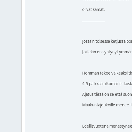
olivat samat.
_____________
Jossain toisessa ketjussa 
Joillekin on syntynyt ymmärre
Homman tekee vaikeaksi tiet
4-5 paikkaa ulkomaille- kos
Ajatus tässä on se että suoma
Maakuntajoukoille menee 1 p
Edellisvuotena menestyneet 