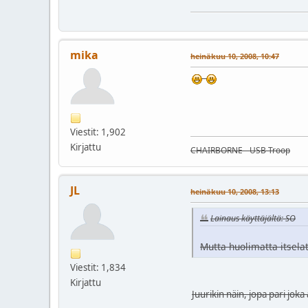
mika
heinäkuu 10, 2008, 10:47
Viestit: 1,902
Kirjattu
CHAIRBORNE - USB Troop
JL
heinäkuu 10, 2008, 13:13
Lainaus käyttäjältä: SO
Mutta huolimatta itselat
Viestit: 1,834
Kirjattu
Juurikin näin, jopa pari joka