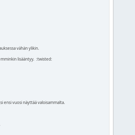
ksessa vähän ylikin.
aremminkin lisääntyy.
:twisted:
ksi ensi vuosi näyttää valoisammalta.
.