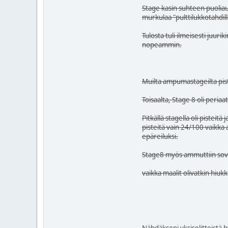
Stage kasin suhteen puolia
murkulaa "pulttilukkotahdil
Tulosta tuli ilmeisesti juuri
nopeammin.
Muilta ampumastageilta piste
Toisaalta, Stage 8 oli peria
Pitkällä stagella oli pisteitä
pisteitä vain 24/100 vaikka
epäreiluksi.
Stage8 myös ammuttiin sove
vaikka maalit olivatkin hiu
Nähdäkseni yksiselitteistä h