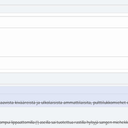
aavista kivääreistä ja ulkolaisista ammattilaisita, pulttilukkomiehe
 ampui lippaattomilla (!) aseilla sai tuotettua rastilla hylsyjä sangen miehek