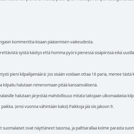
bongasin kommenttia kisaan pääsemisen vaikeudesta.
ttävistä syistä käsitys että homma pyörii pienessä sisäpiirissä eikä uusilla 
ysti pieni kilpailijamäärä: Jos sisään voidaan ottaa 16 paria, menee tästä
ka kilpailu halutaan nimenomaan pitää kansainvälisenä.
laisille halutaan järjestää mahdollisuus mitata taitojaan ulkomaalaisia kilpa
aikka. (ensi vuonna vähintään kaksi) Paikkoja jää siis jakoon 9.
suomalaiset ovat näyttäneet tasonsa, ja palttiarallaa kolme parasta suom