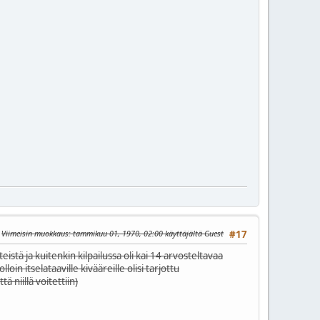
Viimeisin muokkaus
: tammikuu 01, 1970, 02:00 käyttäjältä Guest
#17
istä ja kuitenkin kilpailussa oli kai 14 arvosteltavaa
lloin itselataaville kivääreille olisi tarjottu
 niillä voitettiin)