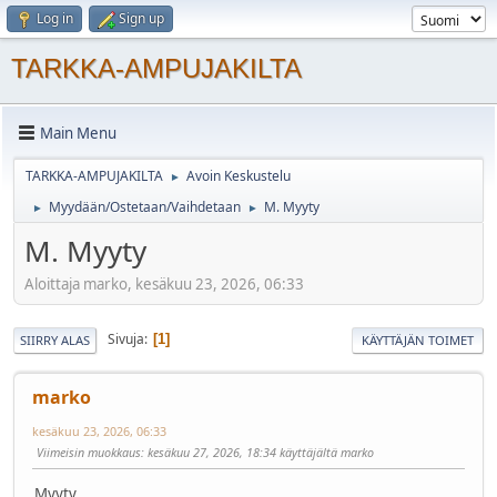
Log in
Sign up
TARKKA-AMPUJAKILTA
Main Menu
TARKKA-AMPUJAKILTA
Avoin Keskustelu
►
Myydään/Ostetaan/Vaihdetaan
M. Myyty
►
►
M. Myyty
Aloittaja marko, kesäkuu 23, 2026, 06:33
Sivuja
1
SIIRRY ALAS
KÄYTTÄJÄN TOIMET
marko
kesäkuu 23, 2026, 06:33
Viimeisin muokkaus
: kesäkuu 27, 2026, 18:34 käyttäjältä marko
Myyty