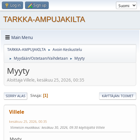
Log in
Sign up
TARKKA-AMPUJAKILTA
Main Menu
TARKKA-AMPUJAKILTA
Avoin Keskustelu
►
Myydään/Ostetaan/Vaihdetaan
Myyty
►
►
Myyty
Aloittaja Villele, kesäkuu 25, 2026, 00:35
Sivuja
1
SIIRRY ALAS
KÄYTTÄJÄN TOIMET
Villele
kesäkuu 25, 2026, 00:35
Viimeisin muokkaus
: kesäkuu 30, 2026, 09:30 käyttäjältä Villele
Myyty