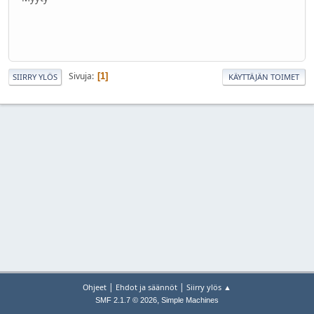
Sivuja
1
SIIRRY YLÖS
KÄYTTÄJÄN TOIMET
|
|
Ohjeet
Ehdot ja säännöt
Siirry ylös ▲
,
SMF 2.1.7 © 2026
Simple Machines