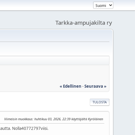
Tarkka-ampujakilta ry
« Edellinen
-
Seuraava »
TULOSTA
Viimeisin muokkaus
: huhtikuu 03, 2026, 22:39 käyttäjältä Kyröläinen
kautta. Nolla40772797viisi.