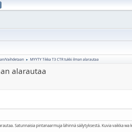
an/Vaihdetaan
MYYTY Tikka T3 CTR tukki ilman alarautaa
►
man alarautaa
arautaa. Satunnaisia pintanaarmuja lähinnä säilytyksestä. Kuvia vaikka wa 