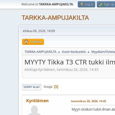
Welcome to
TARKKA-AMPUJAKILTA
.
Log in
Sign up
TARKKA-AMPUJAKILTA
elokuu 06, 2026, 18:09
Etusivu
TARKKA-AMPUJAKILTA
Avoin Keskustelu
Myydään/Osteta
►
►
MYYTY Tikka T3 CTR tukki il
Aloittaja Kyröläinen, tammikuu 26, 2026, 14:45
Sivuja
1
SIIRRY ALAS
Kyröläinen
tammikuu 26, 2026, 14:45
Myyn otsikon tukin ilman al