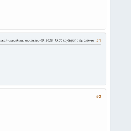
imeisin muokkaus
: maaliskuu 09, 2026, 15:30 käyttäjältä Kyröläinen
#1
#2