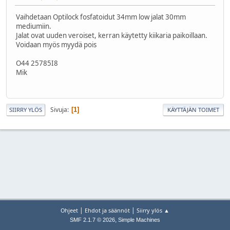
Vaihdetaan Optilock fosfatoidut 34mm low jalat 30mm
mediumiin.
Jalat ovat uuden veroiset, kerran käytetty kiikaria paikoillaan.
Voidaan myös myydä pois
O44 25785I8
Mik
Sivuja
1
SIIRRY YLÖS
KÄYTTÄJÄN TOIMET
|
|
Ohjeet
Ehdot ja säännöt
Siirry ylös ▲
,
SMF 2.1.7 © 2026
Simple Machines