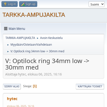
Log in
Sign up
TARKKA-AMPUJAKILTA
Main Menu
TARKKA-AMPUJAKILTA
Avoin Keskustelu
►
Myydään/Ostetaan/Vaihdetaan
►
V: Optilock ring 34mm low -> 30mm med
►
V: Optilock ring 34mm low ->
30mm med
Aloittaja hytec, elokuu 06, 2025, 16:16
Sivuja
1
SIIRRY ALAS
KÄYTTÄJÄN TOIMET
hytec
elokuu 06, 2025, 16:16