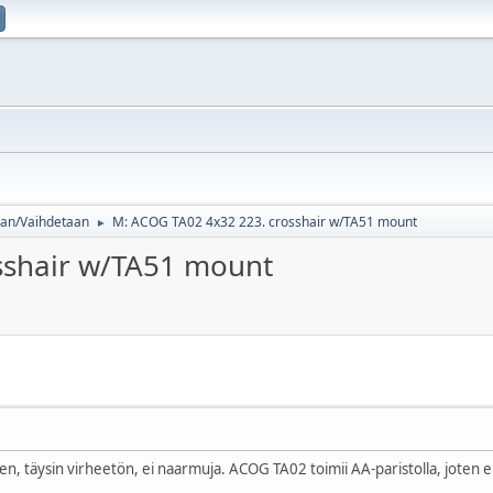
an/Vaihdetaan
M: ACOG TA02 4x32 223. crosshair w/TA51 mount
►
sshair w/TA51 mount
 täysin virheetön, ei naarmuja. ACOG TA02 toimii AA-paristolla, joten e