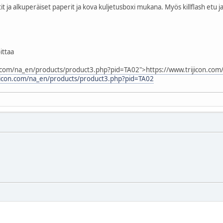
it ja alkuperäiset paperit ja kova kuljetusboxi mukana. Myös killflash etu ja
ittaa
n.com/na_en/products/product3.php?pid=TA02">
https://www.trijicon.com/
ijicon.com/na_en/products/product3.php?pid=TA02