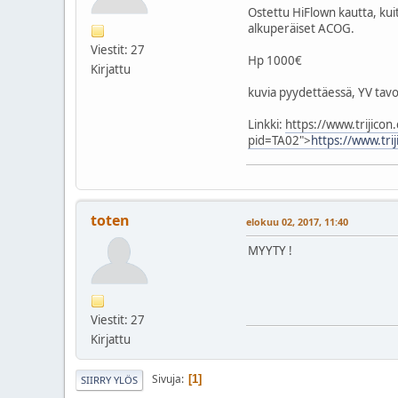
Ostettu HiFlown kautta, kuit
alkuperäiset ACOG.
Viestit: 27
Hp 1000€
Kirjattu
kuvia pyydettäessä, YV tavo
Linkki:
https://www.trijico
pid=TA02">
https://www.tr
toten
elokuu 02, 2017, 11:40
MYYTY !
Viestit: 27
Kirjattu
Sivuja
1
SIIRRY YLÖS