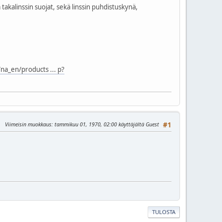
 takalinssin suojat, sekä linssin puhdistuskynä,
na_en/products ... p?
Viimeisin muokkaus
: tammikuu 01, 1970, 02:00 käyttäjältä Guest
#1
TULOSTA