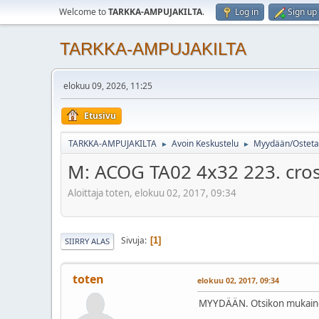
Welcome to
TARKKA-AMPUJAKILTA
.
Log in
Sign up
TARKKA-AMPUJAKILTA
elokuu 09, 2026, 11:25
Etusivu
TARKKA-AMPUJAKILTA
Avoin Keskustelu
Myydään/Osteta
►
►
M: ACOG TA02 4x32 223. cro
Aloittaja toten, elokuu 02, 2017, 09:34
Sivuja
1
SIIRRY ALAS
toten
elokuu 02, 2017, 09:34
MYYDÄÄN. Otsikon mukainen,