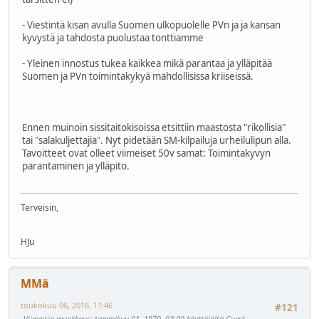
- Viestintä kisan avulla Suomen ulkopuolelle PVn ja ja kansan
kyvystä ja tahdosta puolustaa tonttiamme
- Yleinen innostus tukea kaikkea mikä parantaa ja ylläpitää
Suomen ja PVn toimintakykyä mahdollisissa kriiseissä.
Ennen muinoin sissitaitokisoissa etsittiin maastosta "rikollisia"
tai "salakuljettajia". Nyt pidetään SM-kilpailuja urheilulipun alla.
Tavoitteet ovat olleet viimeiset 50v samat: Toimintakyvyn
parantaminen ja ylläpito.
Terveisin,
HJu
MMä
toukokuu 06, 2016, 11:46
#121
Viimeisin muokkaus
: tammikuu 01, 1970, 02:00 käyttäjältä Guest