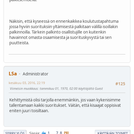
Näkisin, että kyseessä on ennenkaikkea koulutustapahtuma
jossa hyviin suorituksiin yltämisestä palkitaan välillä isoillakin
palkinnoilla. Tärkein palkinto osallistujille on kuitenkin
havainnot omasta osaamisesta ja suorituskyvystä tai sen
puutteista.
LSa
Administrator
kesäkuu 03, 2016, 22:19
#125
Viimeisin muokkaus
: tammikuu 01, 1970, 02:00 käyttäjältä Guest
Kehittymistä olisi tarjolla enemmänkin, jos vaan kykenisimme
tallentamaan kaikki suoritukset. Väitän, että kisaajat oppisivat
eniten juuri toisiltaan.
1
...
7
8
Sivuja
9
SIIRRY YLÖS
KÄYTTÄJÄN TOIMET