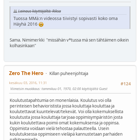
Lainaus käyttäjältä: Riksa
Tuossa MMä:n videossa tiivistyi sopivasti koko oma
Häyhä 2016
Sama. Nimimerkki "missähän v*tussa mä sen tähtäimen oikein
kolhasinkaan"
Zero The Hero
Killan puheenjohtaja
kesäkuu 03, 2016, 11:31
#124
Viimeisin muokkaus
: tammikuu 01, 1970, 02:00 käyttäjältä Guest
Koulutustapahtumia on monenlaisia. Koulutus voi olla
perinteisen behavioristista jossa kouluttaja kouluttaa ja
koulutettavat kuuntelevat/tekevät. Voi olla kokemuksellista
koulutusta jossa kouluttaja tarjoaa oppimisympäristön josta
kukin koulutettava poimii omat kokemuksensa ja oppinsa.
Oppimista voidaan vielä tehostaa palautteella. Usein
koulutuksessa oppimiseen vieläpä kannustetaan parhaiden
palkitsemisella.