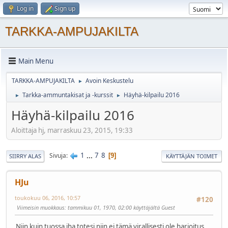
Log in
Sign up
TARKKA-AMPUJAKILTA
Main Menu
TARKKA-AMPUJAKILTA
Avoin Keskustelu
►
Tarkka-ammuntakisat ja -kurssit
Häyhä-kilpailu 2016
►
►
Häyhä-kilpailu 2016
Aloittaja hj, marraskuu 23, 2015, 19:33
1
...
7
8
Sivuja
9
SIIRRY ALAS
KÄYTTÄJÄN TOIMET
HJu
toukokuu 06, 2016, 10:57
#120
Viimeisin muokkaus
: tammikuu 01, 1970, 02:00 käyttäjältä Guest
Niin kuin tuossa jha totesi niin ei tämä virallisesti ole harjoitus