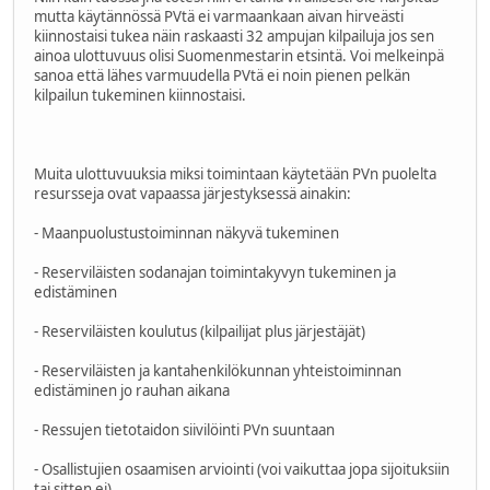
mutta käytännössä PVtä ei varmaankaan aivan hirveästi
kiinnostaisi tukea näin raskaasti 32 ampujan kilpailuja jos sen
ainoa ulottuvuus olisi Suomenmestarin etsintä. Voi melkeinpä
sanoa että lähes varmuudella PVtä ei noin pienen pelkän
kilpailun tukeminen kiinnostaisi.
Muita ulottuvuuksia miksi toimintaan käytetään PVn puolelta
resursseja ovat vapaassa järjestyksessä ainakin:
- Maanpuolustustoiminnan näkyvä tukeminen
- Reserviläisten sodanajan toimintakyvyn tukeminen ja
edistäminen
- Reserviläisten koulutus (kilpailijat plus järjestäjät)
- Reserviläisten ja kantahenkilökunnan yhteistoiminnan
edistäminen jo rauhan aikana
- Ressujen tietotaidon siivilöinti PVn suuntaan
- Osallistujien osaamisen arviointi (voi vaikuttaa jopa sijoituksiin
tai sitten ei)