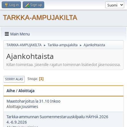
Log in
Sign up
TARKKA-AMPUJAKILTA
Main Menu
TARKKA-AMPUJAKILTA
Tarkka-ampujakilta
Ajankohtaista
►
►
Ajankohtaista
Killan toimintaa. Jäsenille rajatun toiminnan lisätiedot jäsenosiossa.
Sivuja
1
SIIRRY ALAS
Aihe
/
Aloittaja
Maastoharjoitus la 31.10 Inkoo
Aloittaja
Jousimies
Tarkka-ammunnan Suomenmestaruuskilpailu HÄYHÄ 2026
4.-6.9.2026