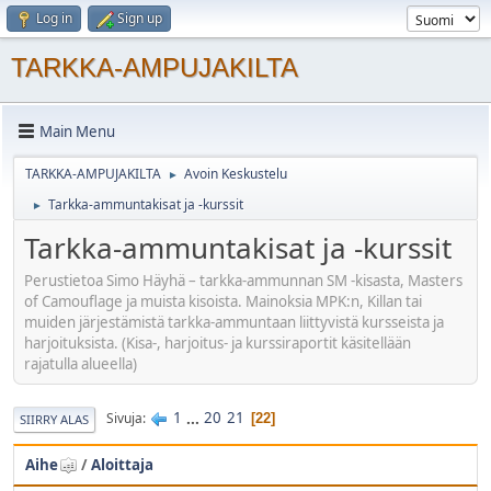
Log in
Sign up
TARKKA-AMPUJAKILTA
Main Menu
TARKKA-AMPUJAKILTA
Avoin Keskustelu
►
Tarkka-ammuntakisat ja -kurssit
►
Tarkka-ammuntakisat ja -kurssit
Perustietoa Simo Häyhä – tarkka-ammunnan SM -kisasta, Masters
of Camouflage ja muista kisoista. Mainoksia MPK:n, Killan tai
muiden järjestämistä tarkka-ammuntaan liittyvistä kursseista ja
harjoituksista. (Kisa-, harjoitus- ja kurssiraportit käsitellään
rajatulla alueella)
1
...
20
21
Sivuja
22
SIIRRY ALAS
Aihe
/
Aloittaja