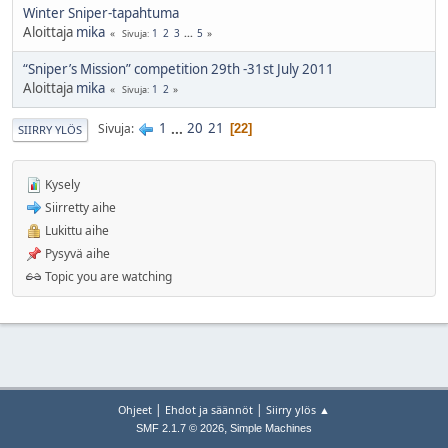
Winter Sniper-tapahtuma
Aloittaja
mika
1
2
3
...
5
Sivuja
“Sniper’s Mission” competition 29th -31st July 2011
Aloittaja
mika
1
2
Sivuja
1
...
20
21
Sivuja
22
SIIRRY YLÖS
Kysely
Siirretty aihe
Lukittu aihe
Pysyvä aihe
Topic you are watching
|
|
Ohjeet
Ehdot ja säännöt
Siirry ylös ▲
,
SMF 2.1.7 © 2026
Simple Machines