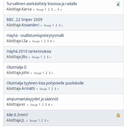
Turvallinen asekäsittely kisoissa ja radalla
Aloittaja Karva
1
2
3
...
5
Sivuja
BBC .22 Sniper 2009
Aloittaja
Kosanderi
1
2
3
Sivuja
Häyhä - osallistumispisteytysmalli
Aloittaja
LSa
1
2
3
4
Sivuja
Häyhä 2010 tarkennuksia
Aloittaja
JRu
1
2
3
Sivuja
Olutmalja II
Aloittaja
john
1
2
3
Sivuja
Olutmalja tyylinen kisa pohjoiselle puoliskolle
Aloittaja
Ärmätti
1
2
3
Sivuja
ampumaetäisyydet ja säännöt
Aloittaja
er
1
2
3
4
Sivuja
Alle 6.5mm?
Aloittaja
JL
1
2
3
Sivuja