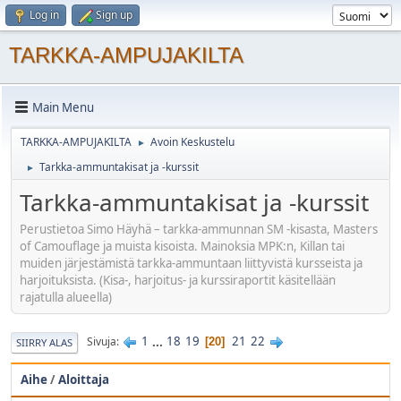
Log in
Sign up
TARKKA-AMPUJAKILTA
Main Menu
TARKKA-AMPUJAKILTA
Avoin Keskustelu
►
Tarkka-ammuntakisat ja -kurssit
►
Tarkka-ammuntakisat ja -kurssit
Perustietoa Simo Häyhä – tarkka-ammunnan SM -kisasta, Masters
of Camouflage ja muista kisoista. Mainoksia MPK:n, Killan tai
muiden järjestämistä tarkka-ammuntaan liittyvistä kursseista ja
harjoituksista. (Kisa-, harjoitus- ja kurssiraportit käsitellään
rajatulla alueella)
1
...
18
19
21
22
Sivuja
20
SIIRRY ALAS
Aihe
/
Aloittaja