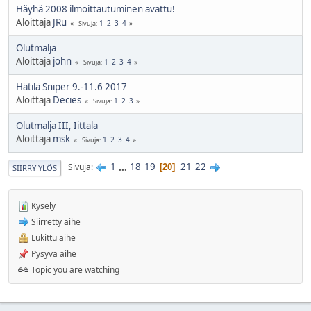
Häyhä 2008 ilmoittautuminen avattu!
Aloittaja
JRu
1
2
3
4
Sivuja
Olutmalja
Aloittaja
john
1
2
3
4
Sivuja
Hätilä Sniper 9.-11.6 2017
Aloittaja
Decies
1
2
3
Sivuja
Olutmalja III, Iittala
Aloittaja
msk
1
2
3
4
Sivuja
1
...
18
19
21
22
Sivuja
20
SIIRRY YLÖS
Kysely
Siirretty aihe
Lukittu aihe
Pysyvä aihe
Topic you are watching