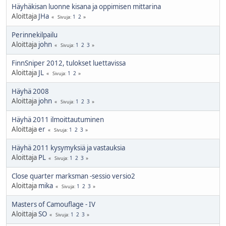
Häyhäkisan luonne kisana ja oppimisen mittarina
Aloittaja
JHa
1
2
Sivuja
Perinnekilpailu
Aloittaja
john
1
2
3
Sivuja
FinnSniper 2012, tulokset luettavissa
Aloittaja
JL
1
2
Sivuja
Häyhä 2008
Aloittaja
john
1
2
3
Sivuja
Häyhä 2011 ilmoittautuminen
Aloittaja
er
1
2
3
Sivuja
Häyhä 2011 kysymyksiä ja vastauksia
Aloittaja
PL
1
2
3
Sivuja
Close quarter marksman -sessio versio2
Aloittaja
mika
1
2
3
Sivuja
Masters of Camouflage - IV
Aloittaja
SO
1
2
3
Sivuja