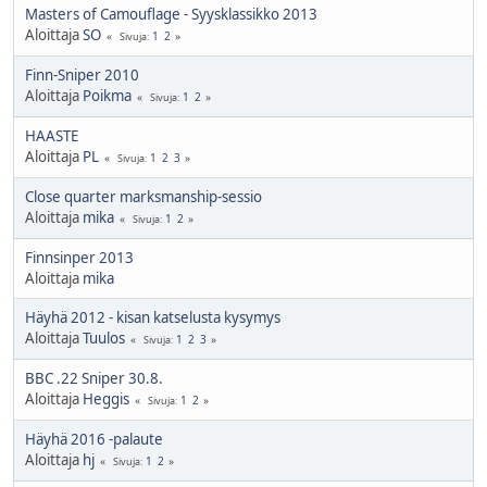
Masters of Camouflage - Syysklassikko 2013
Aloittaja
SO
1
2
Sivuja
Finn-Sniper 2010
Aloittaja
Poikma
1
2
Sivuja
HAASTE
Aloittaja
PL
1
2
3
Sivuja
Close quarter marksmanship-sessio
Aloittaja
mika
1
2
Sivuja
Finnsinper 2013
Aloittaja
mika
Häyhä 2012 - kisan katselusta kysymys
Aloittaja
Tuulos
1
2
3
Sivuja
BBC .22 Sniper 30.8.
Aloittaja
Heggis
1
2
Sivuja
Häyhä 2016 -palaute
Aloittaja
hj
1
2
Sivuja