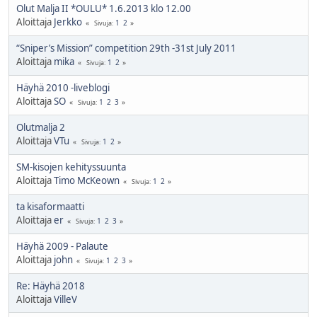
Olut Malja II *OULU* 1.6.2013 klo 12.00
Aloittaja
Jerkko
1
2
Sivuja
“Sniper’s Mission” competition 29th -31st July 2011
Aloittaja
mika
1
2
Sivuja
Häyhä 2010 -liveblogi
Aloittaja
SO
1
2
3
Sivuja
Olutmalja 2
Aloittaja
VTu
1
2
Sivuja
SM-kisojen kehityssuunta
Aloittaja
Timo McKeown
1
2
Sivuja
ta kisaformaatti
Aloittaja
er
1
2
3
Sivuja
Häyhä 2009 - Palaute
Aloittaja
john
1
2
3
Sivuja
Re: Häyhä 2018
Aloittaja
VilleV