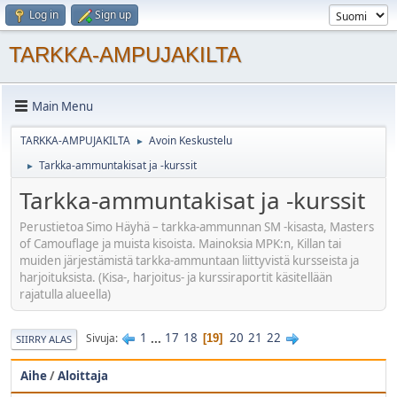
Log in
Sign up
TARKKA-AMPUJAKILTA
Main Menu
TARKKA-AMPUJAKILTA
Avoin Keskustelu
►
Tarkka-ammuntakisat ja -kurssit
►
Tarkka-ammuntakisat ja -kurssit
Perustietoa Simo Häyhä – tarkka-ammunnan SM -kisasta, Masters
of Camouflage ja muista kisoista. Mainoksia MPK:n, Killan tai
muiden järjestämistä tarkka-ammuntaan liittyvistä kursseista ja
harjoituksista. (Kisa-, harjoitus- ja kurssiraportit käsitellään
rajatulla alueella)
1
...
17
18
20
21
22
Sivuja
19
SIIRRY ALAS
Aihe
/
Aloittaja