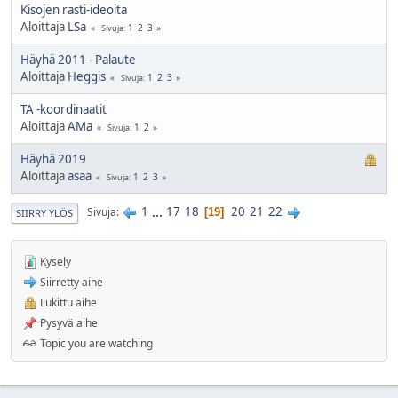
Kisojen rasti-ideoita
Aloittaja
LSa
1
2
3
Sivuja
Häyhä 2011 - Palaute
Aloittaja
Heggis
1
2
3
Sivuja
TA -koordinaatit
Aloittaja
AMa
1
2
Sivuja
Häyhä 2019
Aloittaja
asaa
1
2
3
Sivuja
1
...
17
18
20
21
22
Sivuja
19
SIIRRY YLÖS
Kysely
Siirretty aihe
Lukittu aihe
Pysyvä aihe
Topic you are watching