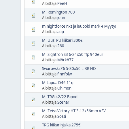
Aloittaja
PeeH
M: Remington 700
Aloittaja
john
m:nightforce nxs ja leupold mark 4 Myyty!
Aloittaja
aop
M: Uusi PU kiikari 300€
Aloittaja
260
M: Sightron S3 6-24x50 ffp 940eur
Aloittaja
Mörkö77
Swarovski Z6 5-30x50 L BR HD
Aloittaja
finnfolw
M:Lapua D46 11g
Aloittaja
Ohimeni
M: TRG 42/22 Bipodi
Aloittaja
Scenar
M: Zeiss Victory HT 3-12x56mm ASV
Aloittaja
Sossi
TRG kiikarinjalka 275€