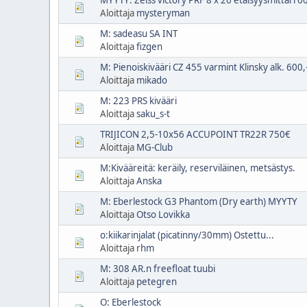
Aloittaja
mysteryman
M: sadeasu SA INT
Aloittaja
fizgen
M: Pienoiskivääri CZ 455 varmint Klinsky alk. 600,
Aloittaja
mikado
M: 223 PRS kivääri
Aloittaja
saku_s-t
TRIJICON 2,5-10x56 ACCUPOINT TR22R 750€
Aloittaja
MG-Club
M:Kivääreitä: keräily, reserviläinen, metsästys.
Aloittaja
Anska
M: Eberlestock G3 Phantom (Dry earth) MYYTY
Aloittaja
Otso Lovikka
o:kiikarinjalat (picatinny/30mm) Ostettu...
Aloittaja
rhm
M: 308 AR.n freefloat tuubi
Aloittaja
petegren
O: Eberlestock