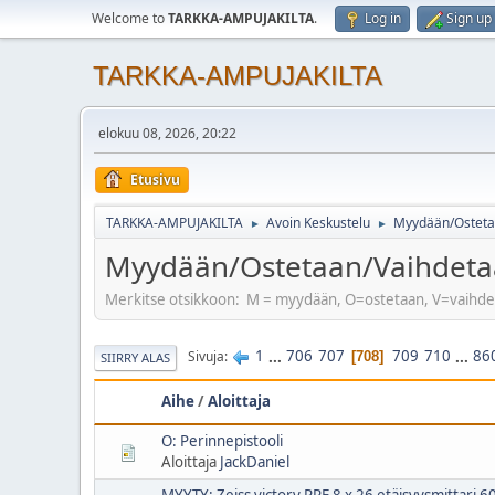
Welcome to
TARKKA-AMPUJAKILTA
.
Log in
Sign up
TARKKA-AMPUJAKILTA
elokuu 08, 2026, 20:22
Etusivu
TARKKA-AMPUJAKILTA
Avoin Keskustelu
Myydään/Osteta
►
►
Myydään/Ostetaan/Vaihdet
Merkitse otsikkoon: M = myydään, O=ostetaan, V=vaihdetaan
1
...
706
707
709
710
...
86
Sivuja
708
SIIRRY ALAS
Aihe
/
Aloittaja
O: Perinnepistooli
Aloittaja
JackDaniel
MYYTY: Zeiss victory PRF 8 x 26 etäisyysmittari 6