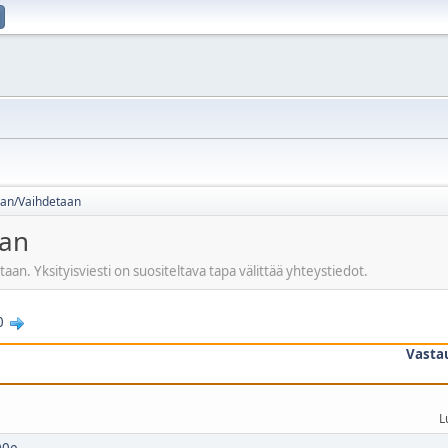
an/Vaihdetaan
aan
. Yksityisviesti on suositeltava tapa välittää yhteystiedot.
0
Vasta
L
00e