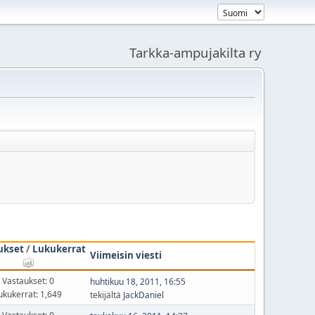
Tarkka-ampujakilta ry
ukset
/
Lukukerrat
Viimeisin viesti
Vastaukset: 0
huhtikuu 18, 2011, 16:55
ukukerrat: 1,649
tekijältä
JackDaniel