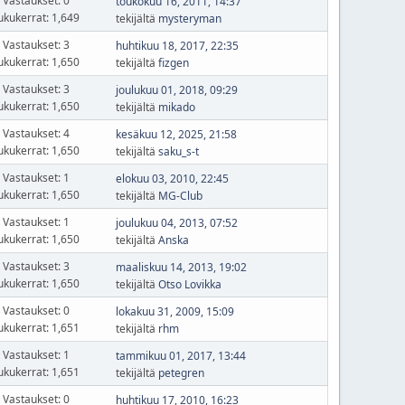
Vastaukset: 0
toukokuu 16, 2011, 14:37
ukukerrat: 1,649
tekijältä
mysteryman
Vastaukset: 3
huhtikuu 18, 2017, 22:35
ukukerrat: 1,650
tekijältä
fizgen
Vastaukset: 3
joulukuu 01, 2018, 09:29
ukukerrat: 1,650
tekijältä
mikado
Vastaukset: 4
kesäkuu 12, 2025, 21:58
ukukerrat: 1,650
tekijältä
saku_s-t
Vastaukset: 1
elokuu 03, 2010, 22:45
ukukerrat: 1,650
tekijältä
MG-Club
Vastaukset: 1
joulukuu 04, 2013, 07:52
ukukerrat: 1,650
tekijältä
Anska
Vastaukset: 3
maaliskuu 14, 2013, 19:02
ukukerrat: 1,650
tekijältä
Otso Lovikka
Vastaukset: 0
lokakuu 31, 2009, 15:09
ukukerrat: 1,651
tekijältä
rhm
Vastaukset: 1
tammikuu 01, 2017, 13:44
ukukerrat: 1,651
tekijältä
petegren
Vastaukset: 0
huhtikuu 17, 2010, 16:23