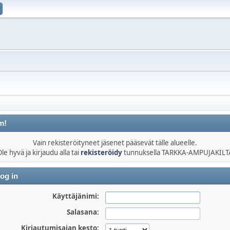
m!
Vain rekisteröityneet jäsenet pääsevät tälle alueelle.
le hyvä ja kirjaudu alla tai
rekisteröidy
tunnuksella TARKKA-AMPUJAKILT
og in
Käyttäjänimi:
Salasana:
Kirjautumisajan kesto: