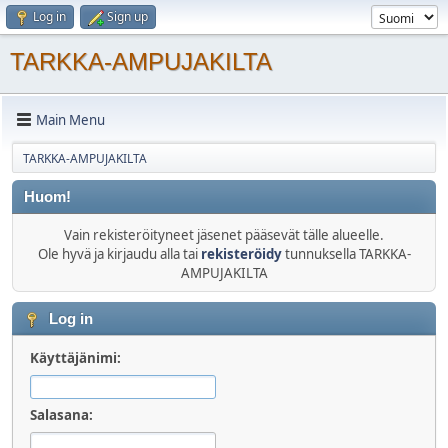
Log in
Sign up
TARKKA-AMPUJAKILTA
Main Menu
TARKKA-AMPUJAKILTA
Huom!
Vain rekisteröityneet jäsenet pääsevät tälle alueelle.
Ole hyvä ja kirjaudu alla tai
rekisteröidy
tunnuksella TARKKA-
AMPUJAKILTA
Log in
Käyttäjänimi:
Salasana: