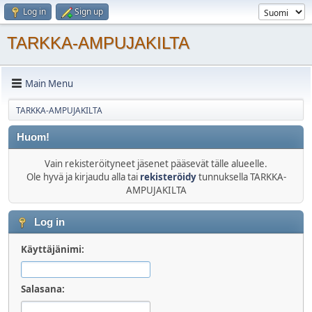
Log in
Sign up
TARKKA-AMPUJAKILTA
Main Menu
TARKKA-AMPUJAKILTA
Huom!
Vain rekisteröityneet jäsenet pääsevät tälle alueelle.
Ole hyvä ja kirjaudu alla tai
rekisteröidy
tunnuksella TARKKA-
AMPUJAKILTA
Log in
Käyttäjänimi:
Salasana: