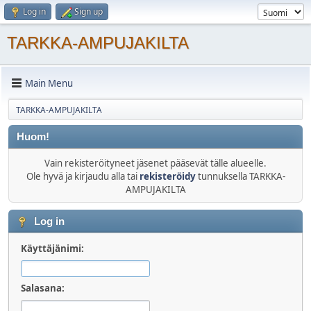
Log in
Sign up
TARKKA-AMPUJAKILTA
Main Menu
TARKKA-AMPUJAKILTA
Huom!
Vain rekisteröityneet jäsenet pääsevät tälle alueelle.
Ole hyvä ja kirjaudu alla tai
rekisteröidy
tunnuksella TARKKA-
AMPUJAKILTA
Log in
Käyttäjänimi:
Salasana: