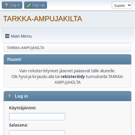
Log in
Sign up
TARKKA-AMPUJAKILTA
Main Menu
TARKKA-AMPUJAKILTA
Huom!
Vain rekisteröityneet jäsenet pääsevät tälle alueelle.
Ole hyvä ja kirjaudu alla tai
rekisteröidy
tunnuksella TARKKA-
AMPUJAKILTA
Log in
Käyttäjänimi:
Salasana: