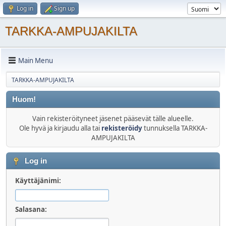
Log in
Sign up
TARKKA-AMPUJAKILTA
Main Menu
TARKKA-AMPUJAKILTA
Huom!
Vain rekisteröityneet jäsenet pääsevät tälle alueelle.
Ole hyvä ja kirjaudu alla tai
rekisteröidy
tunnuksella TARKKA-
AMPUJAKILTA
Log in
Käyttäjänimi:
Salasana: