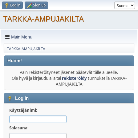
Log in
Sign up
TARKKA-AMPUJAKILTA
Main Menu
TARKKA-AMPUJAKILTA
Huom!
Vain rekisteröityneet jäsenet pääsevät tälle alueelle.
Ole hyvä ja kirjaudu alla tai
rekisteröidy
tunnuksella TARKKA-
AMPUJAKILTA
Log in
Käyttäjänimi:
Salasana: