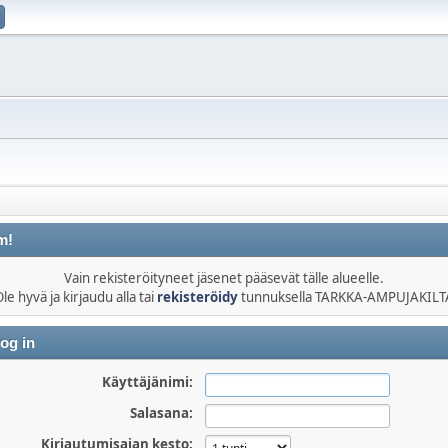
m!
Vain rekisteröityneet jäsenet pääsevät tälle alueelle.
le hyvä ja kirjaudu alla tai
rekisteröidy
tunnuksella TARKKA-AMPUJAKILT
og in
Käyttäjänimi:
Salasana:
Kirjautumisajan kesto: