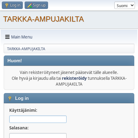
Log in
Sign up
TARKKA-AMPUJAKILTA
Main Menu
TARKKA-AMPUJAKILTA
Huom!
Vain rekisteröityneet jäsenet pääsevät tälle alueelle.
Ole hyvä ja kirjaudu alla tai
rekisteröidy
tunnuksella TARKKA-
AMPUJAKILTA
Log in
Käyttäjänimi:
Salasana: