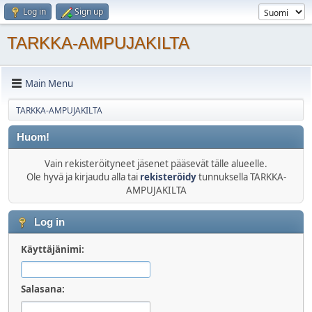
Log in
Sign up
TARKKA-AMPUJAKILTA
Main Menu
TARKKA-AMPUJAKILTA
Huom!
Vain rekisteröityneet jäsenet pääsevät tälle alueelle.
Ole hyvä ja kirjaudu alla tai
rekisteröidy
tunnuksella TARKKA-
AMPUJAKILTA
Log in
Käyttäjänimi:
Salasana: