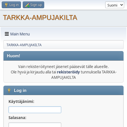
Log in
Sign up
TARKKA-AMPUJAKILTA
Main Menu
TARKKA-AMPUJAKILTA
Huom!
Vain rekisteröityneet jäsenet pääsevät tälle alueelle.
Ole hyvä ja kirjaudu alla tai
rekisteröidy
tunnuksella TARKKA-
AMPUJAKILTA
Log in
Käyttäjänimi:
Salasana: