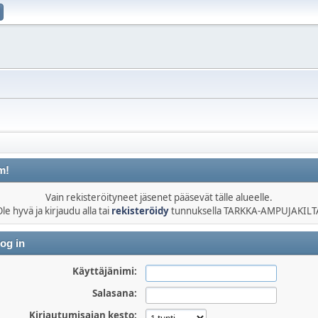
m!
Vain rekisteröityneet jäsenet pääsevät tälle alueelle.
le hyvä ja kirjaudu alla tai
rekisteröidy
tunnuksella TARKKA-AMPUJAKILT
og in
Käyttäjänimi:
Salasana:
Kirjautumisajan kesto: