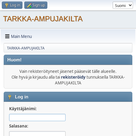
Log in
Sign up
TARKKA-AMPUJAKILTA
Main Menu
TARKKA-AMPUJAKILTA
Huom!
Vain rekisteröityneet jäsenet pääsevät tälle alueelle.
Ole hyvä ja kirjaudu alla tai
rekisteröidy
tunnuksella TARKKA-
AMPUJAKILTA
Log in
Käyttäjänimi:
Salasana: