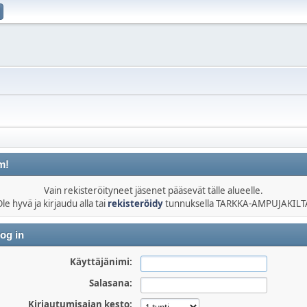
m!
Vain rekisteröityneet jäsenet pääsevät tälle alueelle.
le hyvä ja kirjaudu alla tai
rekisteröidy
tunnuksella TARKKA-AMPUJAKILT
og in
Käyttäjänimi:
Salasana:
Kirjautumisajan kesto: