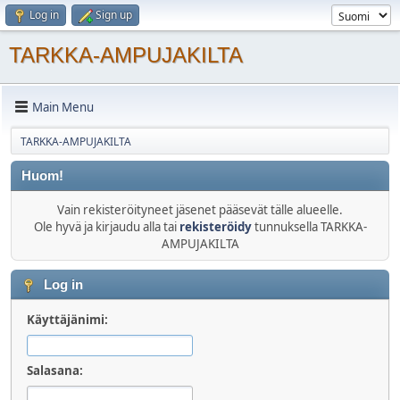
Log in
Sign up
TARKKA-AMPUJAKILTA
Main Menu
TARKKA-AMPUJAKILTA
Huom!
Vain rekisteröityneet jäsenet pääsevät tälle alueelle.
Ole hyvä ja kirjaudu alla tai
rekisteröidy
tunnuksella TARKKA-
AMPUJAKILTA
Log in
Käyttäjänimi:
Salasana: