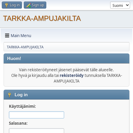
Log in
Sign up
TARKKA-AMPUJAKILTA
Main Menu
TARKKA-AMPUJAKILTA
Huom!
Vain rekisteröityneet jäsenet pääsevät tälle alueelle.
Ole hyvä ja kirjaudu alla tai
rekisteröidy
tunnuksella TARKKA-
AMPUJAKILTA
Log in
Käyttäjänimi:
Salasana: