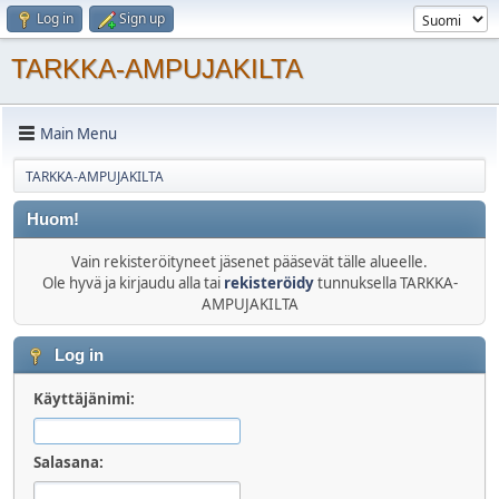
Log in
Sign up
TARKKA-AMPUJAKILTA
Main Menu
TARKKA-AMPUJAKILTA
Huom!
Vain rekisteröityneet jäsenet pääsevät tälle alueelle.
Ole hyvä ja kirjaudu alla tai
rekisteröidy
tunnuksella TARKKA-
AMPUJAKILTA
Log in
Käyttäjänimi:
Salasana: