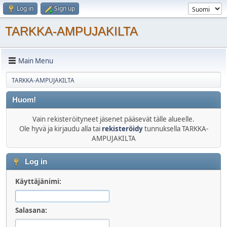
Log in
Sign up
TARKKA-AMPUJAKILTA
Main Menu
TARKKA-AMPUJAKILTA
Huom!
Vain rekisteröityneet jäsenet pääsevät tälle alueelle.
Ole hyvä ja kirjaudu alla tai
rekisteröidy
tunnuksella TARKKA-
AMPUJAKILTA
Log in
Käyttäjänimi:
Salasana: