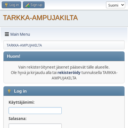
Log in
Sign up
TARKKA-AMPUJAKILTA
Main Menu
TARKKA-AMPUJAKILTA
Huom!
Vain rekisteröityneet jäsenet pääsevät tälle alueelle.
Ole hyvä ja kirjaudu alla tai
rekisteröidy
tunnuksella TARKKA-
AMPUJAKILTA
Log in
Käyttäjänimi:
Salasana: