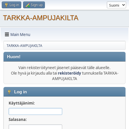
Log in
Sign up
TARKKA-AMPUJAKILTA
Main Menu
TARKKA-AMPUJAKILTA
Huom!
Vain rekisteröityneet jäsenet pääsevät tälle alueelle.
Ole hyvä ja kirjaudu alla tai
rekisteröidy
tunnuksella TARKKA-
AMPUJAKILTA
Log in
Käyttäjänimi:
Salasana: