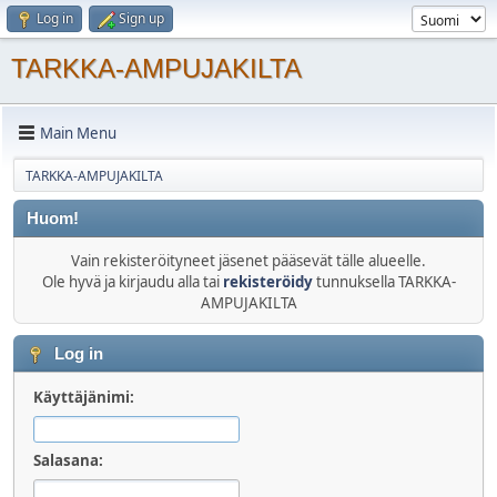
Log in
Sign up
TARKKA-AMPUJAKILTA
Main Menu
TARKKA-AMPUJAKILTA
Huom!
Vain rekisteröityneet jäsenet pääsevät tälle alueelle.
Ole hyvä ja kirjaudu alla tai
rekisteröidy
tunnuksella TARKKA-
AMPUJAKILTA
Log in
Käyttäjänimi:
Salasana: