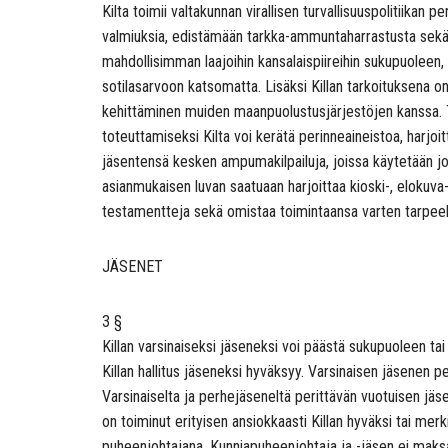
Kilta toimii valtakunnan virallisen turvallisuuspolitiika
valmiuksia, edistämään tarkka-ammuntaharrastusta sekä te
mahdollisimman laajoihin kansalaispiireihin sukupuoleen, 
sotilasarvoon katsomatta. Lisäksi Killan tarkoituksena 
kehittäminen muiden maanpuolustusjärjestöjen kanssa. 
toteuttamiseksi Kilta voi kerätä perinneaineistoa, harjoitt
jäsentensä kesken ampumakilpailuja, joissa käytetään joko 
asianmukaisen luvan saatuaan harjoittaa kioski-, elokuva-
testamentteja sekä omistaa toimintaansa varten tarpeellis
JÄSENET
3 §
Killan varsinaiseksi jäseneksi voi päästä sukupuoleen t
Killan hallitus jäseneksi hyväksyy. Varsinaisen jäsenen
Varsinaiselta ja perhejäseneltä perittävän vuotuisen jäs
on toiminut erityisen ansiokkaasti Killan hyväksi tai merk
puheenjohtajana. Kunniapuheenjohtaja ja -jäsen ei maksa