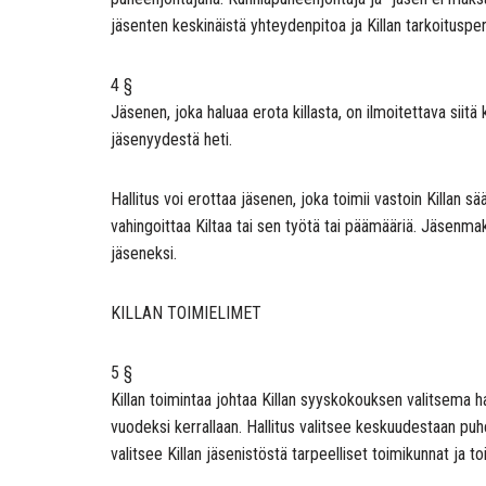
jäsenten keskinäistä yhteydenpitoa ja Killan tarkoitusperi
4 §
Jäsenen, joka haluaa erota killasta, on ilmoitettava siitä k
jäsenyydestä heti.
Hallitus voi erottaa jäsenen, joka toimii vastoin Killan s
vahingoittaa Kiltaa tai sen työtä tai päämääriä. Jäsen
jäseneksi.
KILLAN TOIMIELIMET
5 §
Killan toimintaa johtaa Killan syyskokouksen valitsema hal
vuodeksi kerrallaan. Hallitus valitsee keskuudestaan pu
valitsee Killan jäsenistöstä tarpeelliset toimikunnat ja to