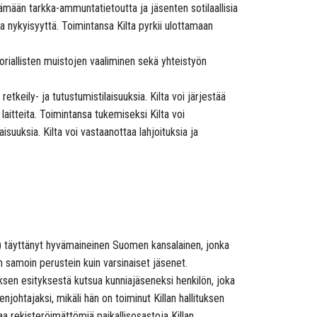
äämään tarkka-ammuntatietoutta ja jäsenten sotilaallisia
 nykyisyyttä. Toimintansa Kilta pyrkii ulottamaan
oriallisten muistojen vaaliminen sekä yhteistyön
etkeily- ja tutustumistilaisuuksia. Kilta voi järjestää
laitteita. Toimintansa tukemiseksi Kilta voi
suuksia. Kilta voi vastaanottaa lahjoituksia ja
8) täyttänyt hyvämaineinen Suomen kansalainen, jonka
 samoin perustein kuin varsinaiset jäsenet.
ksen esityksestä kutsua kunniajäseneksi henkilön, joka
njohtajaksi, mikäli hän on toiminut Killan hallituksen
 rekisteröimättömiä paikallisosastoja Killan