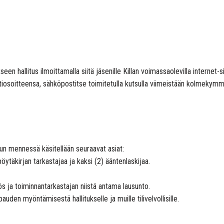
hallitus ilmoittamalla siitä jäsenille Killan voimassaolevilla internet-sivuill
ostiosoitteensa, sähköpostitse toimitetulla kutsulla viimeistään kolmek
un mennessä käsitellään seuraavat asiat:
öytäkirjan tarkastajaa ja kaksi (2) ääntenlaskijaa.
tös ja toiminnantarkastajan niistä antama lausunto.
uden myöntämisestä hallitukselle ja muille tilivelvollisille.