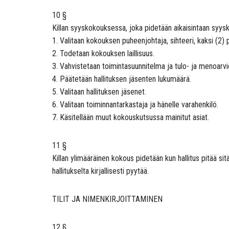
10 §
Killan syyskokouksessa, joka pidetään aikaisintaan syys
1. Valitaan kokouksen puheenjohtaja, sihteeri, kaksi (2) p
2. Todetaan kokouksen laillisuus.
3. Vahvistetaan toimintasuunnitelma ja tulo- ja menoar
4. Päätetään hallituksen jäsenten lukumäärä.
5. Valitaan hallituksen jäsenet.
6. Valitaan toiminnantarkastaja ja hänelle varahenkilö.
7. Käsitellään muut kokouskutsussa mainitut asiat.
11 §
Killan ylimääräinen kokous pidetään kun hallitus pitää sit
hallitukselta kirjallisesti pyytää.
TILIT JA NIMENKIRJOITTAMINEN
12 §