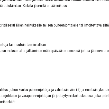
ä edistämään. Kaikilla jäsenillä on äänioikeus.
irjallisesti Killan hallitukselle tai sen puheenjohtajalle tai ilmoitettava si
ääntöjä tai muutoin toiminnallaan
maksun maksamatta jättäminen määräpäivään mennessä johtaa jäsenen erot
litus, johon kuuluu puheenjohtaja ja vähintään viisi (5) ja enintään yksito
heenjohtajan ja varapuheenjohtajan järjestäytymiskokouksessa, joka pidet
imihenkilöt.