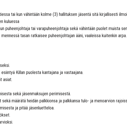
ssa tai kun vähintään kolme (3) hallituksen jäsentä sitä kirjallisesti ilm
en kuluessa
un puheenjohtaja tai varapuheenjohtaja sekä vähintään puolet muista sen 
n mennessä tasan ratkaisee puheenjohtajan ääni, vaaleissa kuitenkin arpa.
seksi.
 esiintyä Killan puolesta kantajana ja vastaajana.
t asiat.
amisesta sekä jäsenmaksujen perimisestä.
net sekä määrätä heidän palkkionsa ja palkkansa tulo- ja menoarvion rajoiss
misesta ja pitää jäsenluetteloa.
tökset.
rvioksi.