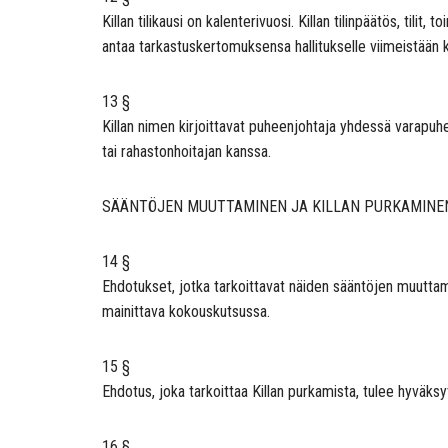
Killan tilikausi on kalenterivuosi. Killan tilinpäätös, til
antaa tarkastuskertomuksensa hallitukselle viimeistään 
13 §
Killan nimen kirjoittavat puheenjohtaja yhdessä varapuhe
tai rahastonhoitajan kanssa.
SÄÄNTÖJEN MUUTTAMINEN JA KILLAN PURKAMINE
14 §
Ehdotukset, jotka tarkoittavat näiden sääntöjen muuttami
mainittava kokouskutsussa.
15 §
Ehdotus, joka tarkoittaa Killan purkamista, tulee hyväks
16 §