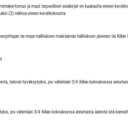
it, toimintakertomus ja muut tarpeelliset asiakirjat on kuukautta ennen kevät
kaksi (2) viikkoa ennen kevätkokousta.
enjohtajan tai muun hallituksen määräämän hallituksen jäsenen tai Killan 
N
sta, tulevat hyväksytyiksi, jos vähintään 3/4 Killan kokouksessa annetui
ytyksi, jos vähintään 3/4 Killan kokouksessa annetuista äänistä sitä kanna