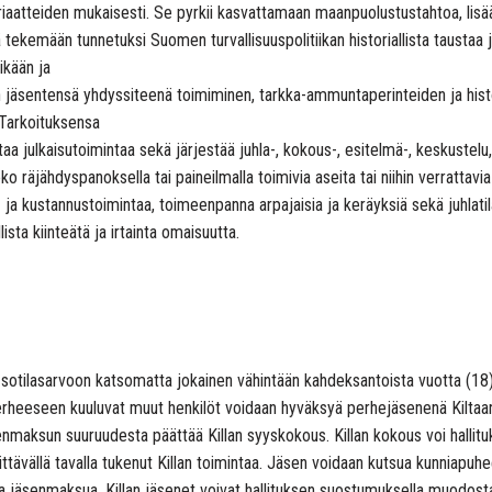
n periaatteiden mukaisesti. Se pyrkii kasvattamaan maanpuolustustahtoa, lis
kemään tunnetuksi Suomen turvallisuuspolitiikan historiallista taustaa ja
ikään ja
on jäsentensä yhdyssiteenä toimiminen, tarkka-ammuntaperinteiden ja hist
Tarkoituksensa
aa julkaisutoimintaa sekä järjestää juhla-, kokous-, esitelmä-, keskustelu, r
räjähdyspanoksella tai paineilmalla toimivia aseita tai niihin verrattavia 
 ja kustannustoimintaa, toimeenpanna arpajaisia ja keräyksiä sekä juhlatilai
ta kiinteätä ja irtainta omaisuutta.
ai sotilasarvoon katsomatta jokainen vähintään kahdeksantoista vuotta (1
 perheeseen kuuluvat muut henkilöt voidaan hyväksyä perhejäsenenä Kiltaan
enmaksun suuruudesta päättää Killan syyskokous. Killan kokous voi hallitu
ittävällä tavalla tukenut Killan toimintaa. Jäsen voidaan kutsua kunniapuhee
 jäsenmaksua. Killan jäsenet voivat hallituksen suostumuksella muodostaa