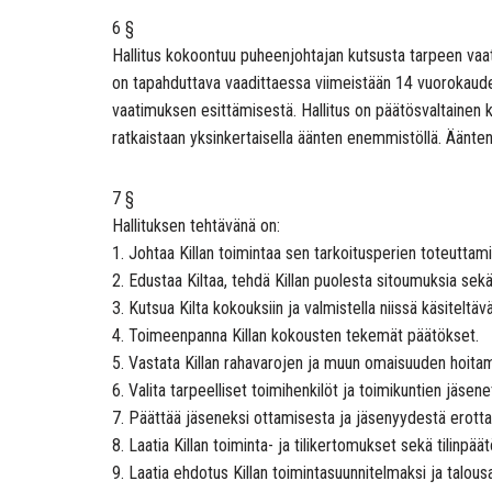
6 §
Hallitus kokoontuu puheenjohtajan kutsusta tarpeen vaatie
on tapahduttava vaadittaessa viimeistään 14 vuorokaud
vaatimuksen esittämisestä. Hallitus on päätösvaltainen k
ratkaistaan yksinkertaisella äänten enemmistöllä. Äänte
7 §
Hallituksen tehtävänä on:
1. Johtaa Killan toimintaa sen tarkoitusperien toteuttami
2. Edustaa Kiltaa, tehdä Killan puolesta sitoumuksia sekä
3. Kutsua Kilta kokouksiin ja valmistella niissä käsiteltävä
4. Toimeenpanna Killan kokousten tekemät päätökset.
5. Vastata Killan rahavarojen ja muun omaisuuden hoit
6. Valita tarpeelliset toimihenkilöt ja toimikuntien jäse
7. Päättää jäseneksi ottamisesta ja jäsenyydestä erotta
8. Laatia Killan toiminta- ja tilikertomukset sekä tilinpää
9. Laatia ehdotus Killan toimintasuunnitelmaksi ja talousa