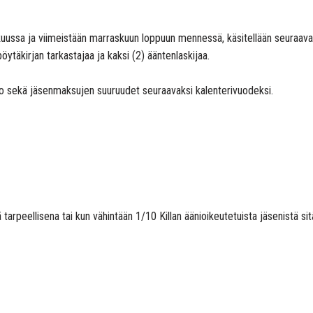
kuussa ja viimeistään marraskuun loppuun mennessä, käsitellään seuraavat
öytäkirjan tarkastajaa ja kaksi (2) ääntenlaskijaa.
vio sekä jäsenmaksujen suuruudet seuraavaksi kalenterivuodeksi.
ä tarpeellisena tai kun vähintään 1/10 Killan äänioikeutetuista jäsenistä s