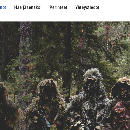
nöt
Hae jäseneksi
Perinteet
Yhteystiedot