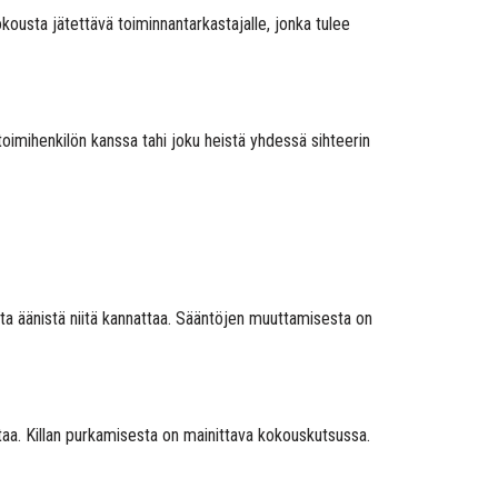
kokousta jätettävä toiminnantarkastajalle, jonka tulee
toimihenkilön kanssa tahi joku heistä yhdessä sihteerin
sta äänistä niitä kannattaa. Sääntöjen muuttamisesta on
ttaa. Killan purkamisesta on mainittava kokouskutsussa.