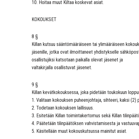
10. Hoitaa muut Kiltaa koskevat asiat.
KOKOUKSET
8 §
Killan kutsuu sääntömääräiseen tai ylimääräiseen kokoukseen 
jäsenille, jotka ovat ilmoittaneet yhdistykselle sähköp
osallistujiksi katsotaan paikalla olevat jäsenet ja
valtakirjalla osallistuvat jäsenet.
9 §
Killan kevätkokouksessa, joka pidetään toukokuun loppu
1. Valitaan kokouksen puheenjohtaja, sihteeri, kaksi (2) p
2. Todetaan kokouksen laillisuus.
3. Esitetään Killan toimintakertomus sekä Killan tilinpää
4. Päätetään tilinpäätöksen vahvistamisesta ja vastuuvapa
5. Käsitellään muut kokouskutsussa mainitut asiat.